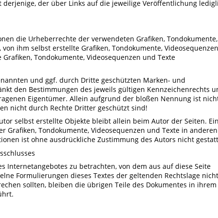
 derjenige, der über Links auf die jeweilige Veröffentlichung ledigl
ationen die Urheberrechte der verwendeten Grafiken, Tondokumente,
 von ihm selbst erstellte Grafiken, Tondokumente, Videosequenze
ie Grafiken, Tondokumente, Videosequenzen und Texte
enannten und ggf. durch Dritte geschützten Marken- und
änkt den Bestimmungen des jeweils gültigen Kennzeichenrechts u
tragenen Eigentümer. Allein aufgrund der bloßen Nennung ist nich
n nicht durch Rechte Dritter geschützt sind!
tor selbst erstellte Objekte bleibt allein beim Autor der Seiten. Ei
her Grafiken, Tondokumente, Videosequenzen und Texte in anderen
tionen ist ohne ausdrückliche Zustimmung des Autors nicht gestatt
usschlusses
des Internetangebotes zu betrachten, von dem aus auf diese Seite
zelne Formulierungen dieses Textes der geltenden Rechtslage nicht
rechen sollten, bleiben die übrigen Teile des Dokumentes in ihrem
ührt.