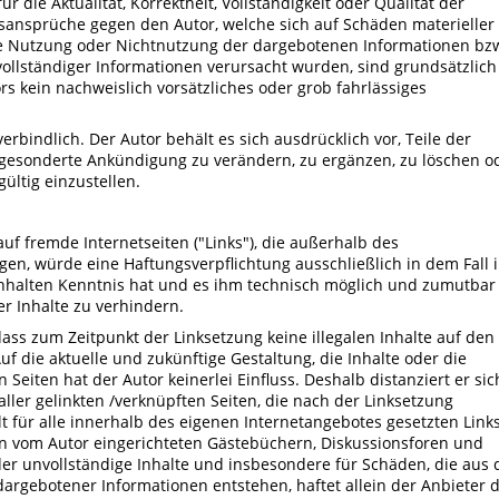
 die Aktualität, Korrektheit, Vollständigkeit oder Qualität der
gsansprüche gegen den Autor, welche sich auf Schäden materieller
die Nutzung oder Nichtnutzung der dargebotenen Informationen bz
ollständiger Informationen verursacht wurden, sind grundsätzlich
rs kein nachweislich vorsätzliches oder grob fahrlässiges
rbindlich. Der Autor behält es sich ausdrücklich vor, Teile der
gesonderte Ankündigung zu verändern, zu ergänzen, zu löschen o
ültig einzustellen.
auf fremde Internetseiten ("Links"), die außerhalb des
en, würde eine Haftungsverpflichtung ausschließlich in dem Fall 
 Inhalten Kenntnis hat und es ihm technisch möglich und zumutbar
er Inhalte zu verhindern.
dass zum Zeitpunkt der Linksetzung keine illegalen Inhalte auf den
f die aktuelle und zukünftige Gestaltung, die Inhalte oder die
Seiten hat der Autor keinerlei Einfluss. Deshalb distanziert er sic
aller gelinkten /verknüpften Seiten, die nach der Linksetzung
lt für alle innerhalb des eigenen Internetangebotes gesetzten Link
in vom Autor eingerichteten Gästebüchern, Diskussionsforen und
 oder unvollständige Inhalte und insbesondere für Schäden, die aus 
argebotener Informationen entstehen, haftet allein der Anbieter 