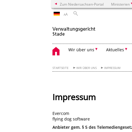
Zum Niedersachsen-Portal
Ministerien
A
A
Wir über uns
Aktuelles
STARTSEITE
WIR ÜBER UNS
IMPRESSUM
Impressum
Evercom
flying dog software
Anbieter gem. § 5 des Telemediengeset