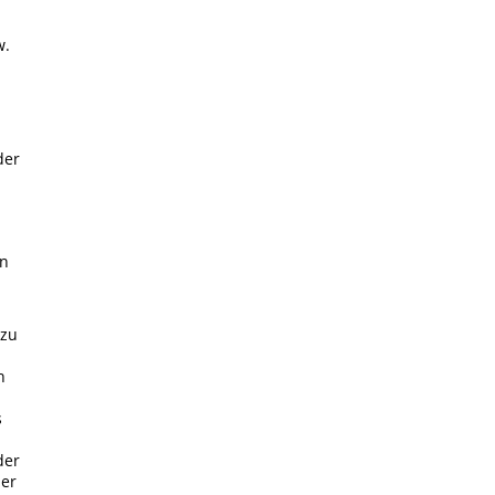
w.
der
in
 zu
h
s
der
der