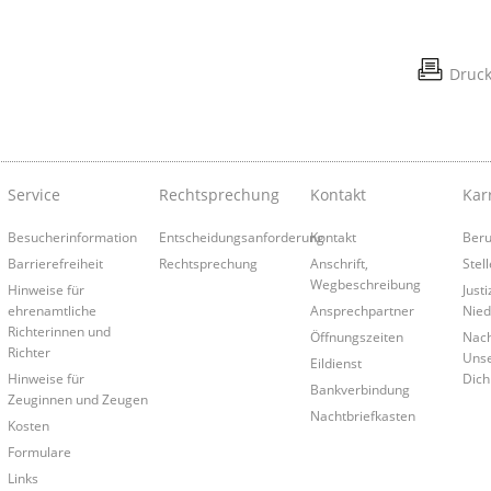
Druc
Service
Rechtsprechung
Kontakt
Kar
Besucherinformation
Entscheidungsanforderung
Kontakt
Beruf
Barrierefreiheit
Rechtsprechung
Anschrift,
Stel
Wegbeschreibung
Hinweise für
Justi
ehrenamtliche
Ansprechpartner
Nied
Richterinnen und
Öffnungszeiten
Nac
Richter
Unse
Eildienst
Hinweise für
Dich
Bankverbindung
Zeuginnen und Zeugen
Nachtbriefkasten
Kosten
Formulare
Links