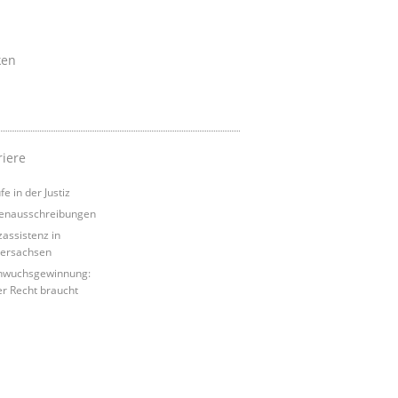
ken
riere
e in der Justiz
lenausschreibungen
zassistenz in
ersachsen
hwuchsgewinnung:
r Recht braucht