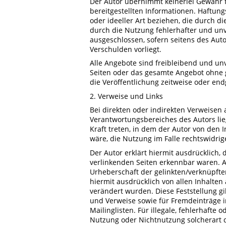
Der Autor übernimmt keinerlei Gewähr für
bereitgestellten Informationen. Haftun
oder ideeller Art beziehen, die durch 
durch die Nutzung fehlerhafter und unv
ausgeschlossen, sofern seitens des Auto
Verschulden vorliegt.
Alle Angebote sind freibleibend und unve
Seiten oder das gesamte Angebot ohne 
die Veröffentlichung zeitweise oder endg
2. Verweise und Links
Bei direkten oder indirekten Verweisen 
Verantwortungsbereiches des Autors lieg
Kraft treten, in dem der Autor von den
wäre, die Nutzung im Falle rechtswidrig
Der Autor erklärt hiermit ausdrücklich, 
verlinkenden Seiten erkennbar waren. Au
Urheberschaft der gelinkten/verknüpften 
hiermit ausdrücklich von allen Inhalten 
verändert wurden. Diese Feststellung gi
und Verweise sowie für Fremdeinträge 
Mailinglisten. Für illegale, fehlerhafte
Nutzung oder Nichtnutzung solcherart d